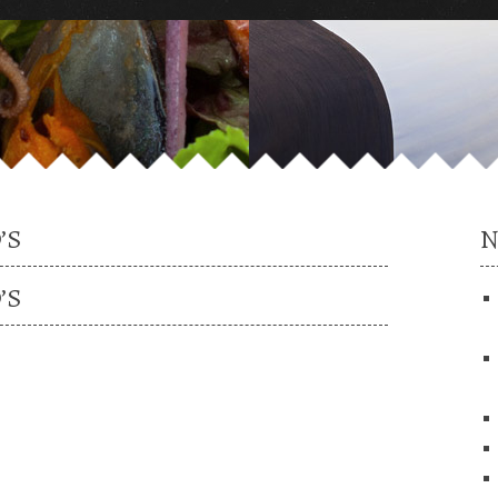
’S
N
’S